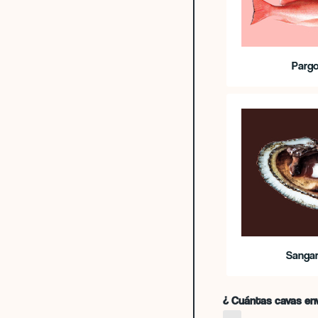
Parg
Sanga
¿ Cuántas cavas en