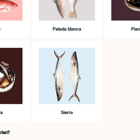
o
Pelada blanca
Pia
ra
Sierra
vían?