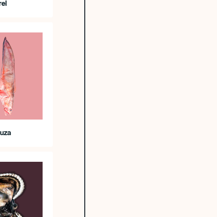
rel
luza