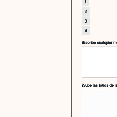
1
2
3
4
¡Escribe cualquier 
¡Sube las fotos de 