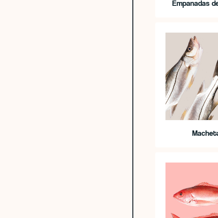
Empanadas de
Machet