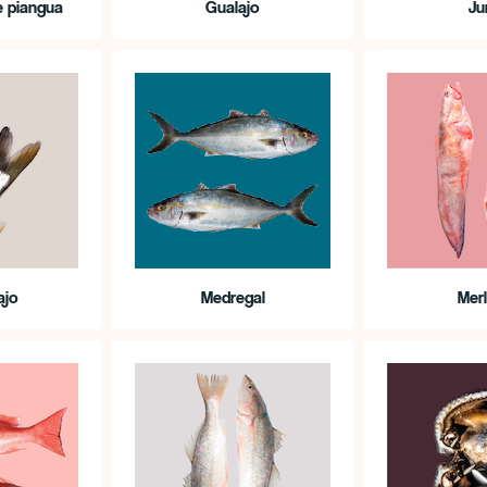
 piangua
Gualajo
Ju
ajo
Medregal
Mer