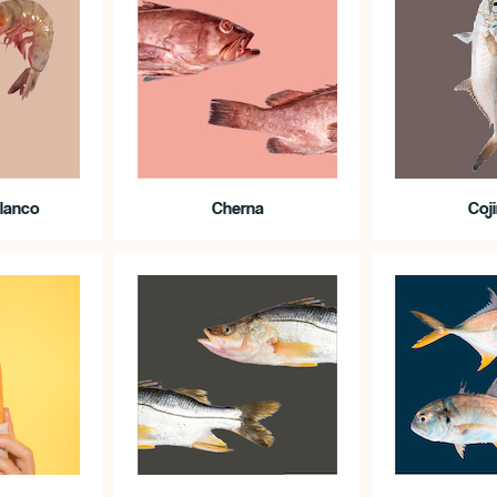
lanco
Cherna
Coj