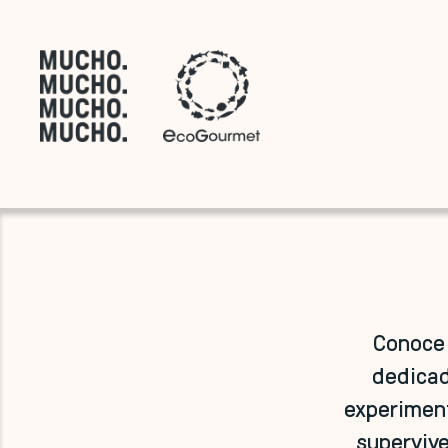
Conoce 
dedicad
experiment
supervive