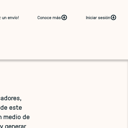
z un envío!
Conoce más
Iniciar sesión
cadores,
 de este
un medio de
 y generar