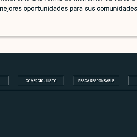
mejores oportunidades para sus comunidades
r
scucha
Aurelio
etel -
COMERCIO JUSTO
PESCA RESPONSABLE
escamar